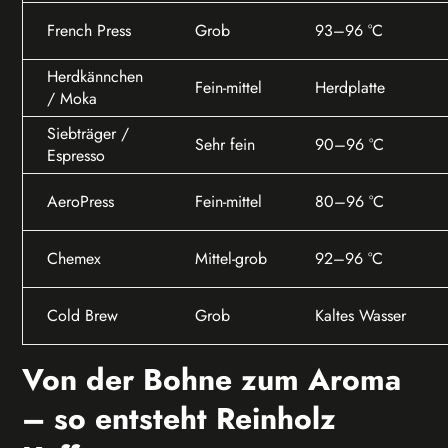
French Press
Grob
93–96 °C
Herdkännchen
Fein-mittel
Herdplatte
/ Moka
Siebträger /
Sehr fein
90–96 °C
Espresso
AeroPress
Fein-mittel
80–96 °C
Chemex
Mittel-grob
92–96 °C
Cold Brew
Grob
Kaltes Wasser
Von der Bohne zum Aroma
– so entsteht Reinholz