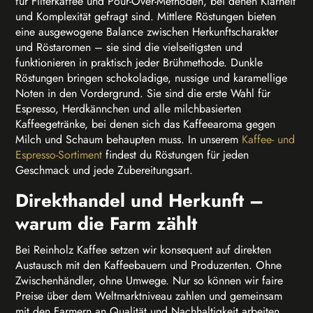
für Filterkaffee und Pour-Over-Methoden, bei denen Klarheit
und Komplexität gefragt sind. Mittlere Röstungen bieten
eine ausgewogene Balance zwischen Herkunftscharakter
und Röstaromen – sie sind die vielseitigsten und
funktionieren in praktisch jeder Brühmethode. Dunkle
Röstungen bringen schokoladige, nussige und karamellige
Noten in den Vordergrund. Sie sind die erste Wahl für
Espresso, Herdkännchen und alle milchbasierten
Kaffeegetränke, bei denen sich das Kaffeearoma gegen
Milch und Schaum behaupten muss. In unserem
Kaffee- und
Espresso-Sortiment
findest du Röstungen für jeden
Geschmack und jede Zubereitungsart.
Direkthandel und Herkunft –
warum die Farm zählt
Bei Reinholz Kaffee setzen wir konsequent auf direkten
Austausch mit den Kaffeebauern und Produzenten. Ohne
Zwischenhändler, ohne Umwege. Nur so können wir faire
Preise über dem Weltmarktniveau zahlen und gemeinsam
mit den Farmern an Qualität und Nachhaltigkeit arbeiten.