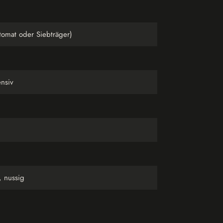
utomat oder Siebträger)
ensiv
, nussig