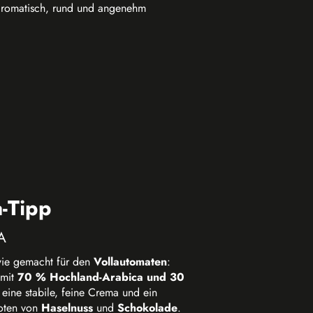
s aromatisch, rund und angenehm
-Tipp
A
wie gemacht für den
Vollautomaten
:
 mit
70 % Hochland-Arabica und 30
h eine stabile, feine Crema und ein
oten von
Haselnuss
und
Schokolade
.