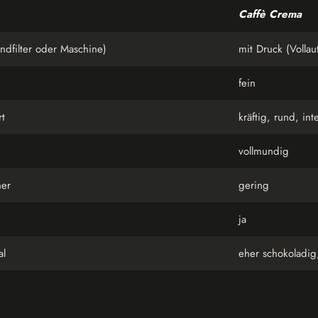
Caffè Crema
ndfilter oder Maschine)
mit Druck (Volla
fein
rt
kräftig, rund, int
vollmundig
ner
gering
ja
al
eher schokoladig