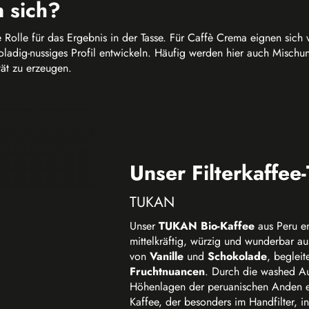
 sich?
Rolle für das Ergebnis in der Tasse. Für Caffè Crema eignen sich v
oladig-nussiges Profil entwickeln. Häufig werden hier auch Mischun
tät zu erzeugen.
Unser Filterkaffee
TUKAN
Unser
TUKAN Bio-Kaffee
aus Peru ent
mittelkräftig, würzig und wunderbar 
von
Vanille
und
Schokolade
, begleit
Fruchtnuancen
. Durch die washed A
Höhenlagen der peruanischen Anden ents
Kaffee, der besonders im Handfilter, i