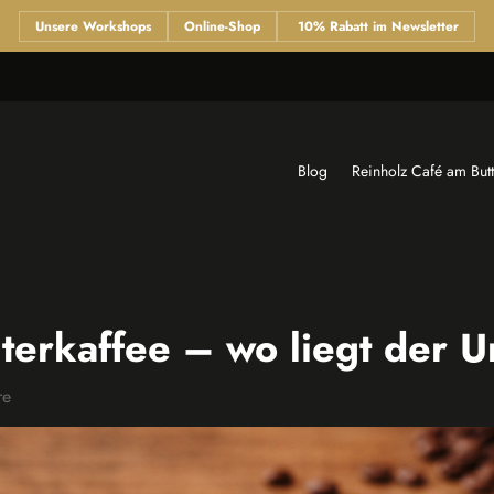
Unsere Workshops
Online-Shop
10% Rabatt im Newsletter
Blog
Reinholz Café am But
lterkaffee – wo liegt der 
re