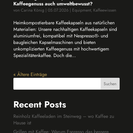
Kaffeegenuss auch umweltbewusst?
von
Carina König
|
05.07.2026
|
Equipment
,
Kaffeewissen
Heimkompostierbare Kaffeekapseln aus natürlichen
Materialien: Unsere nachhaltigen Kaffeekapseln sind
aluminiumfrei, kompatibel mit Nespresso®- und
baugleichen Kapselmaschinen und bieten
unkomplizierten Kaffeegenuss mit hochwertigem
Spezialitätenkaffee. Doch die...
« Ältere Einträge
Suchen
Recent Posts
Reinholz Kaffeeladen im Steinweg – wo Kaffee zu
Hause ist
Grillen mit Kaffee: Warum Espresso das bessere